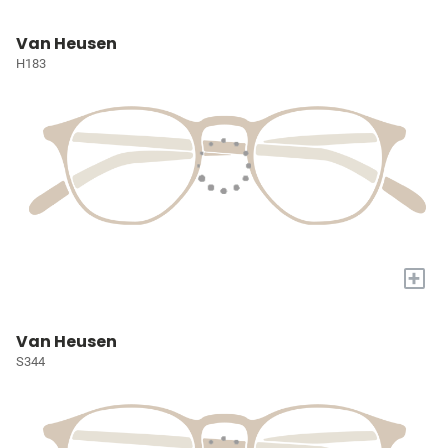
Van Heusen
H183
+
Van Heusen
S344