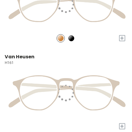
+
Van Heusen
H161
+