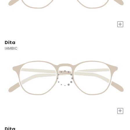
+
Dita
IAMBIC
+
Dita