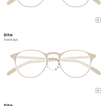
+
Dita
Grand-Apx
+
Dita