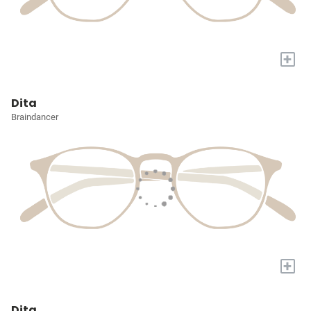
+
Dita
Braindancer
+
Dita