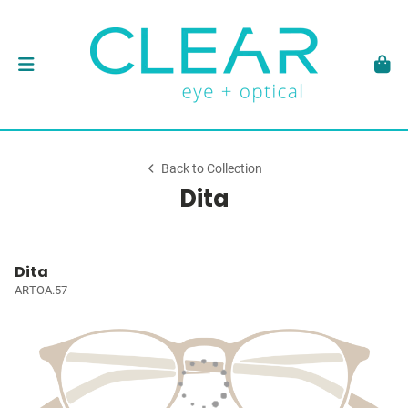
Back to Collection
Dita
Dita
ARTOA.57