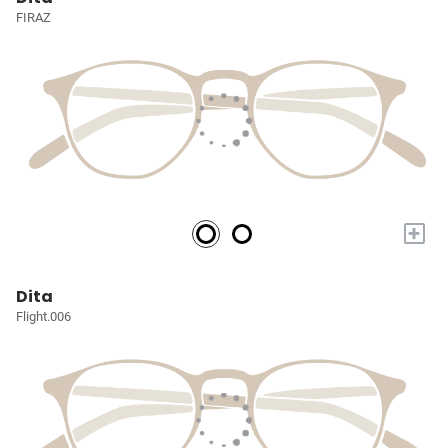
FIRAZ
+
Dita
Flight.006