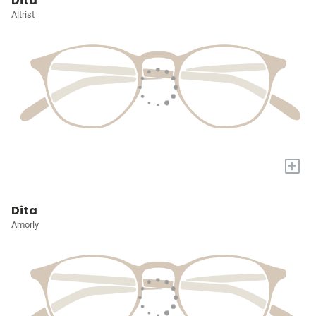
Dita
Altrist
+
Dita
Amorly