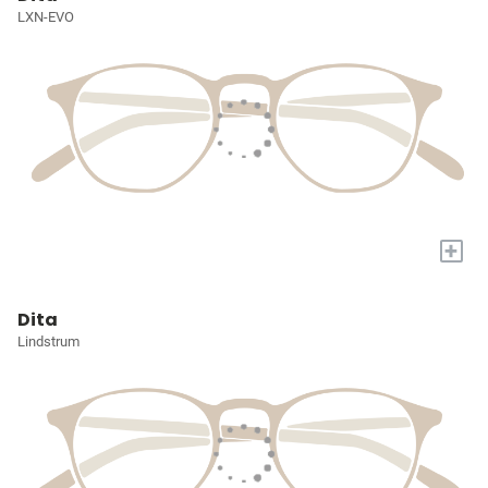
LXN-EVO
+
Dita
Lindstrum