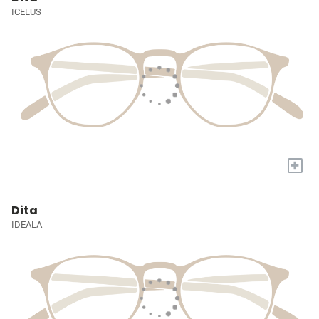
ICELUS
+
Dita
IDEALA