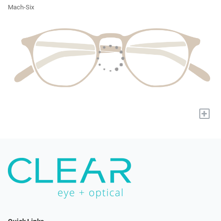
Mach-Six
+