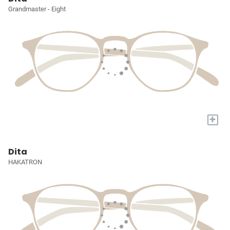
Grandmaster - Eight
+
Dita
HAKATRON