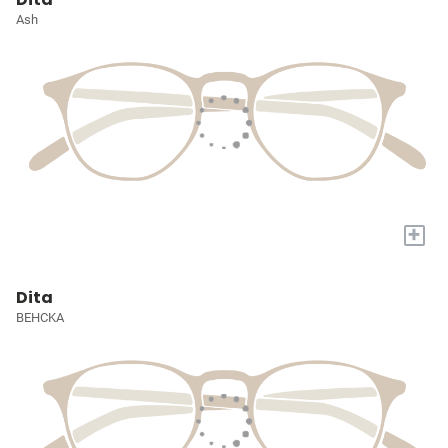
Ash
+
Dita
BEHCKA