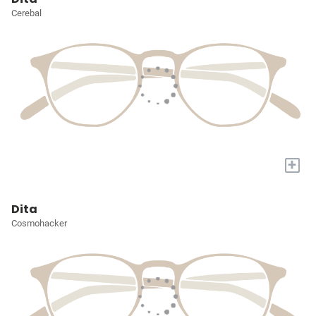
Cerebal
+
Dita
Cosmohacker