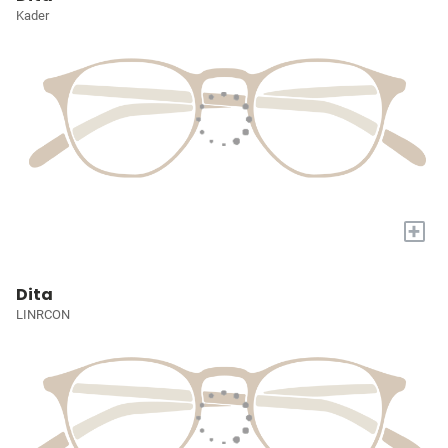
Kader
+
Dita
LINRCON