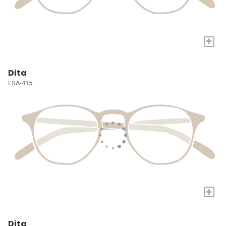
+
Dita
LSA-415
+
Dita