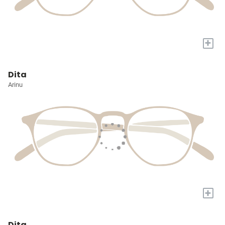
+
Dita
Arinu
+
Dita