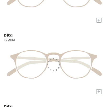
+
Dita
EYMORI
+
Dita