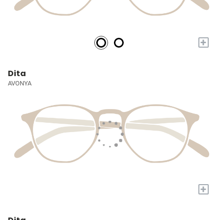
+
Dita
AVONYA
+