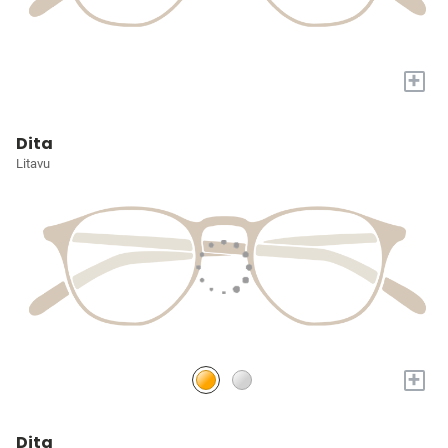
+
Dita
Litavu
+
Dita