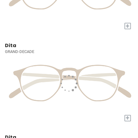
+
Dita
GRAND-DECADE
+
Dita