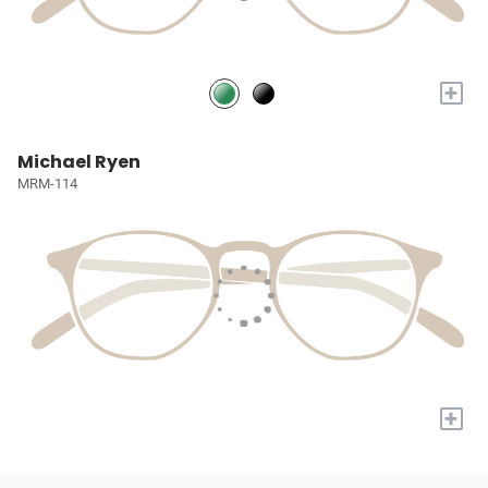
+
Michael Ryen
MRM-114
+