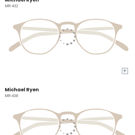
MR-432
+
Michael Ryen
MR-438