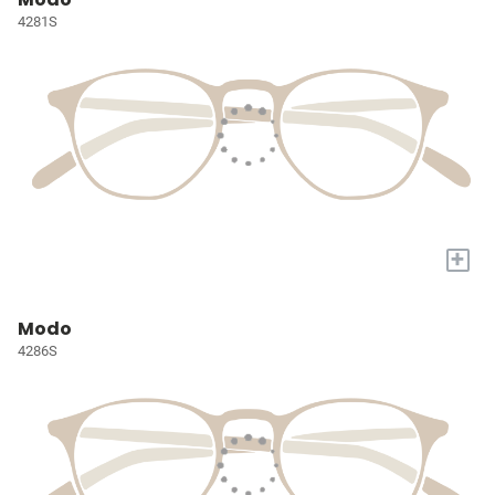
4281S
+
Modo
4286S