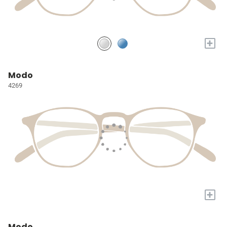
+
Modo
4269
+
Modo