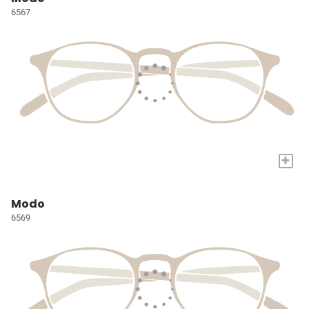
6567
+
Modo
6569