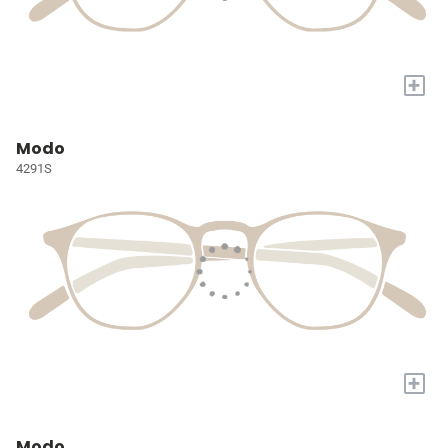
+
Modo
4291S
+
Modo