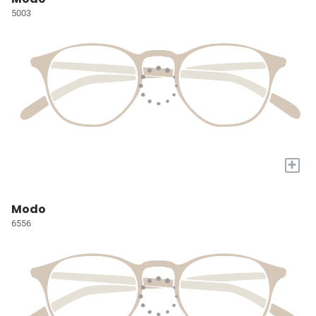
5003
+
Modo
6556