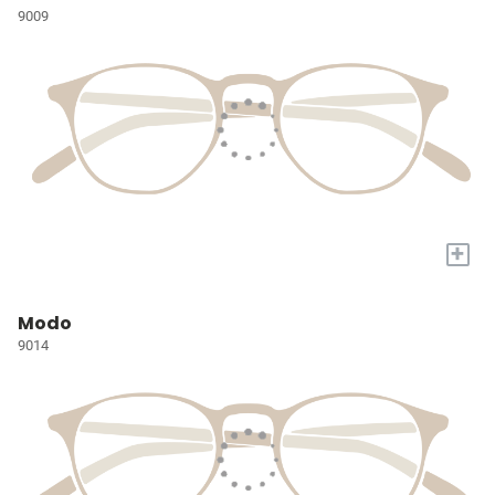
9009
+
Modo
9014