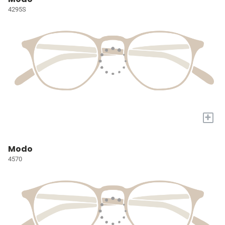
4295S
+
Modo
4570