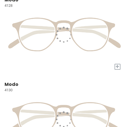
4128
+
Modo
4130