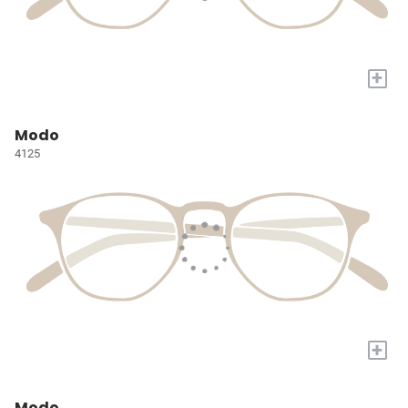
+
Modo
4125
+
Modo