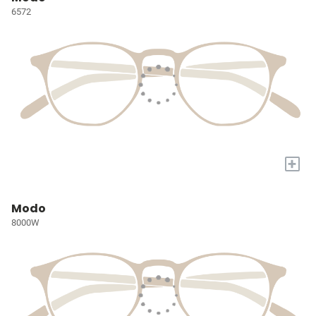
6572
+
Modo
8000W