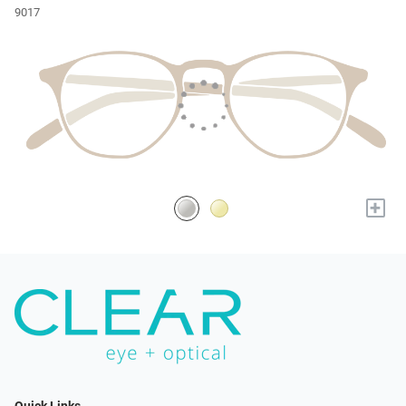
9017
+