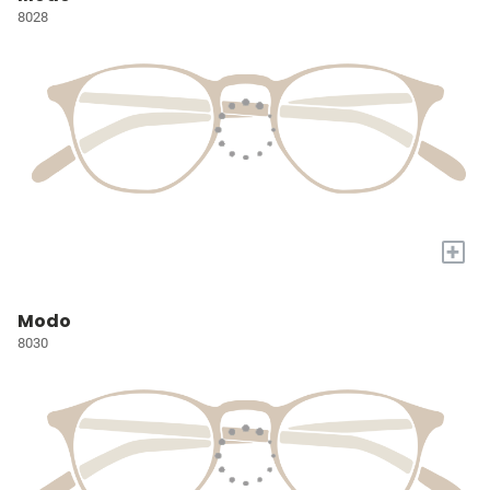
8028
+
Modo
8030