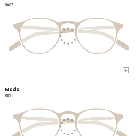
8007
+
Modo
8016